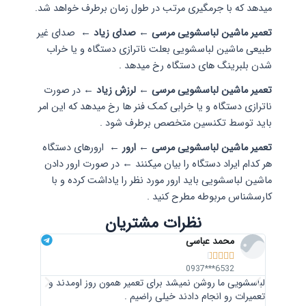
میدهد که با جرمگیری مرتب در طول زمان برطرف خواهد شد.
تعمیر ماشین لباسشویی مرسی ← صدای زیاد ←
صدای غیر
طبیعی ماشین لباسشویی بعلت ناترازی دستگاه و یا خراب
شدن بلبرینگ های دستگاه رخ میدهد .
تعمیر ماشین لباسشویی مرسی ← لرزش زیاد ←
در صورت
ناترازی دستگاه و یا خرابی کمک فنر ها رخ میدهد که این امر
باید توسط تکنسین متخصص برطرف شود .
تعمیر ماشین لباسشویی مرسی ← ارور ←
ارورهای دستگاه
هر کدام ایراد دستگاه را بیان میکنند
←
در صورت ارور دادن
ماشین لباسشویی باید ارور مورد نظر را یاداشت کرده و با
کارسشناس مربوطه مطرح کنید .
نظرات مشتریان
محمد عباسی
علی







*0912
6532***0937
لباسشویی ما روشن نمیشد برای تعمیر همون روز اومدند و
ما برای تع
تعمیرات رو انجام دادند خیلی راضیم .
گرفتیم. تک