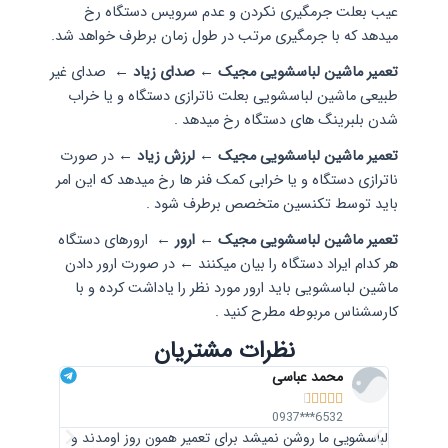
عیب بعلت جرمگیری نکردن و عدم سرویس دستگاه رخ
میدهد که با جرمگیری مرتب در طول زمان برطرف خواهد شد.
تعمیر ماشین لباسشویی مجیک ← صدای زیاد ←
صدای غیر
طبیعی ماشین لباسشویی بعلت ناترازی دستگاه و یا خراب
شدن بلبرینگ های دستگاه رخ میدهد .
تعمیر ماشین لباسشویی مجیک ← لرزش زیاد ←
در صورت
ناترازی دستگاه و یا خرابی کمک فنر ها رخ میدهد که این امر
باید توسط تکنسین متخصص برطرف شود .
تعمیر ماشین لباسشویی مجیک ← ارور ←
ارورهای دستگاه
هر کدام ایراد دستگاه را بیان میکنند
←
در صورت ارور دادن
ماشین لباسشویی باید ارور مورد نظر را یاداشت کرده و با
کارسشناس مربوطه مطرح کنید .
نظرات مشتریان
محمد عباسی
علی







*0912
6532***0937
لباسشویی ما روشن نمیشد برای تعمیر همون روز اومدند و
ما برای تع