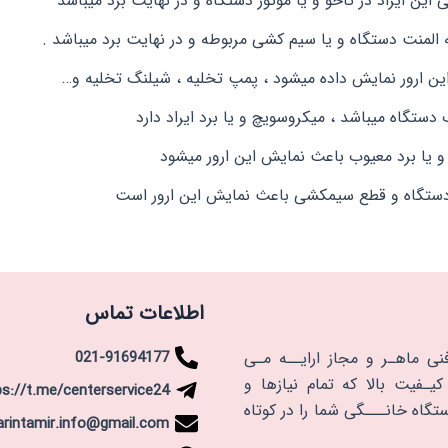
ین ایراد در تاخو و یا موتور دستگاه و در نهایت برد میباشد
ه المنت دستگاه و یا سیم کشی مربوطه و در نهایت برد میباشد .
ین ارور نمایش داده میشود ، پمپ تخلیه ، شیلنگ تخلیه و…
ستگاه میباشد ، میکروسویچ و یا برد ایراد دارد
و یا برد معیوب باعث نمایش این ارور میشود
دستگاه و قطع سیمکشی باعث نمایش این ارور است
اطلاعات تماس
نی ماهـر و مجاز ارایــه مـی
021-91694177
یـفیت بالا که تمام نیازها و
ps://t.me/centerservice24
ستگاه خانـــگی شما را در کوتاه
arintamir.info@gmail.com