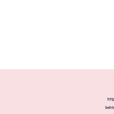
htt
beht